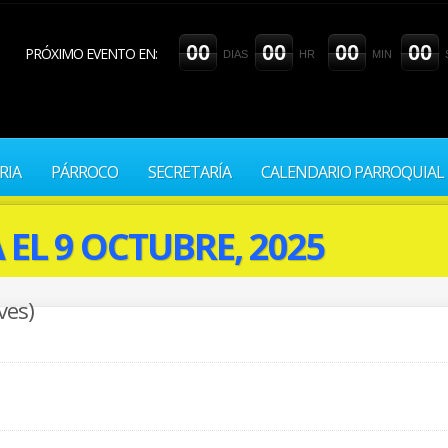
0
0
0
0
0
0
0
0
PRÓXIMO EVENTO EN:
DIAS
HR
MIN
RIA
PÁRROCO
SECRETARÍA
CALENDARIO PARROQUIAL
EL 9 OCTUBRE, 2025
ves)