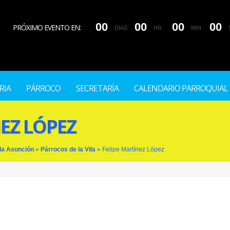
0
0
0
0
0
0
0
0
PRÓXIMO EVENTO EN:
DIAS
HR
MIN
RIA
PÁRROCO
SECRETARÍA
CALENDARIO PARROQUIAL
NEZ LÓPEZ
 la Asunción
»
Párrocos de la Vila
»
Felipe Martínez López