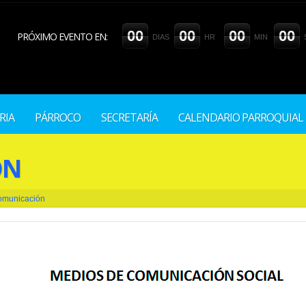
0
0
0
0
0
0
0
0
PRÓXIMO EVENTO EN:
DIAS
HR
MIN
RIA
PÁRROCO
SECRETARÍA
CALENDARIO PARROQUIAL
ÓN
omunicación