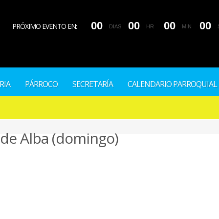
0
0
0
0
0
0
0
0
PRÓXIMO EVENTO EN:
DIAS
HR
MIN
RIA
PÁRROCO
SECRETARÍA
CALENDARIO PARROQUIAL
 de Alba (domingo)